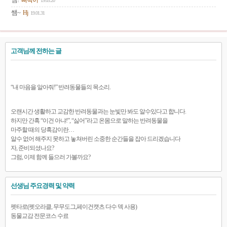
쌤!
삐딱이
19.03.20
쌤~
Hj
19.01.31
고객님께 전하는 글
“내 마음을 알아줘!” 반려동물들의 목소리.
오랜시간 생활하고 교감한 반려동물과는 눈빛만 봐도 알수있다고 합니다.
하지만 간혹 “이건 아냐!”, “싫어”라고 온몸으로 말하는 반려동물을
마주할 때의 당혹감이란…
알수 없어 해주지 못하고 놓쳐버린 소중한 순간들을 잡아 드리겠습니다
자, 준비되셨나요?
그럼, 이제 함께 들으러 가볼까요?
선생님 주요경력 및 약력
펫타로(펫오라클, 무무도그,페이건캣츠 다수 덱 사용)
동물교감 전문코스 수료