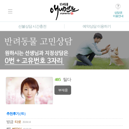
상담권
이용안내
선불상담 시간충전
예약상담 이용하기
405
틸다
부재중
추천후기 ( 95 )
방금
타로
20.04.14