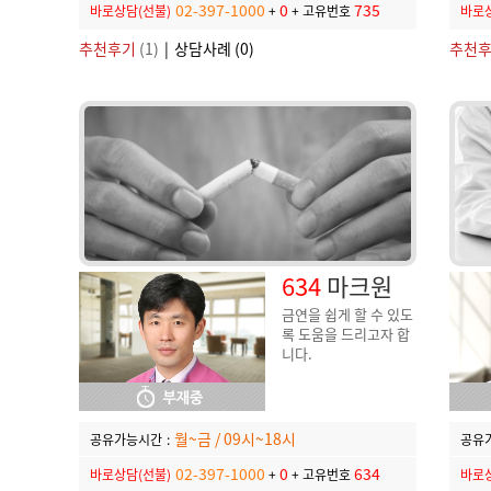
02-397-1000
0
735
바로상담(선불)
+
+
고유번호
바로상
추천후기
(1)
|
상담사례 (0)
추천
634
마크원
금연을 쉽게 할 수 있도
록 도움을 드리고자 합
니다.
월~금 / 09시~18시
공유가능시간
:
공유
02-397-1000
0
634
바로상담(선불)
+
+
고유번호
바로상