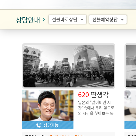
상담안내
keyboard_arrow_right
선불바로상담
선불예약상담
arrow_drop_down
arrow_drop_down
620
딴생각
일본의 “잃어버린 시
간”속에서 우리 앞으로
의 시간을 찾아보는 독
서/여행