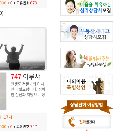
000
0
679
+
+
고유번호
0)
747
이루샤
인생도 전문가의 디자
인이 필요합니다. 정확
한 진단과 처방으로 성
공적인 인생설계를 책
임지겠습니다
시~17시
000
0
747
+
+
고유번호