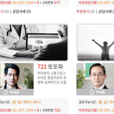
02-397-1000
0
677
02-397-1
담(선불)
+
+
고유번호
바로상담(선불)
후기
(0)
|
상담사례 (0)
추천후기
(0)
|
상담사례 (
722
또또파
여러분의 고통스럽고
어려운 항암치료와 투
병에 실제적으로 도움
이 되는 항암지식과 식
견을 나눠드리겠습니
다. 여러분께서 귀중한
삶과 소망을 값지게 누
월~일 / 09시~24시
월~금 / 9
가능시간
:
공유가능시간
:
리실 수 있기를 격려하
여 드리겠습니다.
02-397-1000
0
722
02-397-1
담(선불)
+
+
고유번호
바로상담(선불)