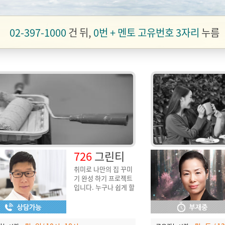
02-397-1000
건 뒤,
0번 + 멘토 고유번호 3자리
누름
726
그린티
취미로 나만의 집 꾸미
기 완성 하기 프로젝트
입니다. 누구나 쉽게 할
수 있는 셀프 페인팅 및
소품 인테리어 디자인
을 꿈꾸다.