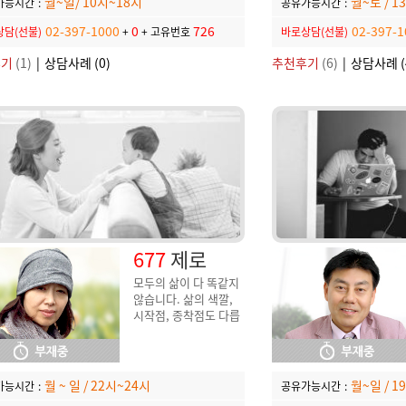
월~일/ 10시~18시
월~토 / 1
가능시간
:
공유가능시간
:
02-397-1000
0
726
02-397-1
담(선불)
+
+
고유번호
바로상담(선불)
후기
(1)
|
상담사례 (0)
추천후기
(6)
|
상담사례 (
677
제로
모두의 삶이 다 똑같지
않습니다. 삶의 색깔,
시작점, 종착점도 다릅
니다. 우리아이 또한 삶
의 방식이 다른 것은 당
연한게 아닐까요?
월 ~ 일 / 22시~24시
월~일 / 1
가능시간
:
공유가능시간
: