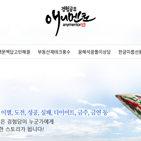
백문백답고민해결
부동산재테크풍수
꿈해석꿈풀이상담
한글이름선