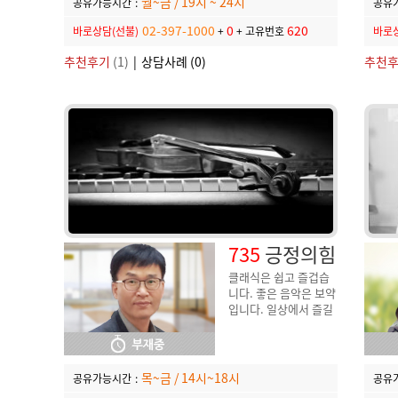
월~금 / 19시 ~ 24시
공유가능시간
:
공유
02-397-1000
0
620
바로상담(선불)
+
+
고유번호
바로상
추천후기
(1)
|
상담사례 (0)
추천
735
긍정의힘
클래식은 쉽고 즐겁습
니다. 좋은 음악은 보약
입니다. 일상에서 즐길
수 있는 팁을 함께 나누
어요!
목~금 / 14시~18시
공유가능시간
:
공유