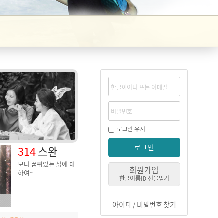
로그인 유지
로그인
314
스완
보다 품위있는 삶에 대
회원가입
하여~
한글이름ID 선물받기
아이디 / 비밀번호 찾기