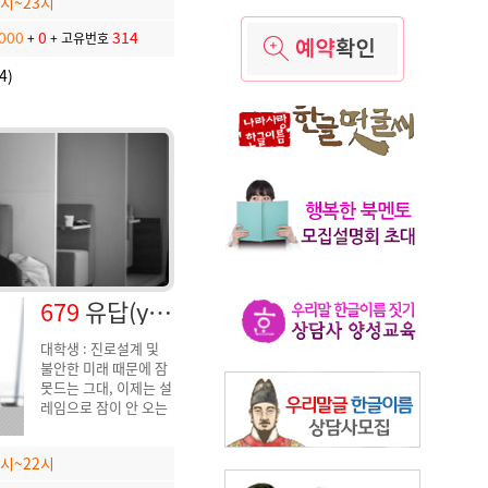
3시~23시
000
0
314
+
+
고유번호
4)
679
유답(youdap)
대학생 : 진로설계 및
자기경영
불안한 미래 때문에 잠
못드는 그대, 이제는 설
레임으로 잠이 안 오는
밤이 되어야 합니다
9시~22시