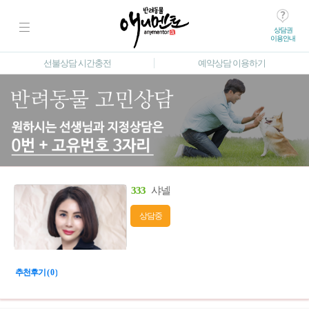
상담권
이용안내
선불상담 시간충전
예약상담 이용하기
333
샤넬
상담중
추천후기 ( 0 )