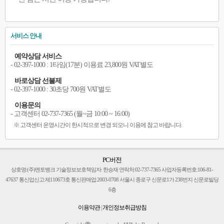
서비스 안내
예약상담 서비스
- 02-397-1000 : 1타임(17분) 이용료 23,800원 VAT별도
바로상담 선불제
- 02-397-1000 : 30초당 700원 VAT별도
이용문의
- 고객센터 02-737-7365 (월~금 10:00 ~ 16:00)
※ 고객센터 운영시간이 한시적으로 변경 되오니 이용에 참고 바랍니다.
PC버전
상호명:(주)멘토뱅크 기술정보보호책임자: 한승재 연락처:02-737-7365 사업자등록번호:106-81-
47637 통신업신고:제110673호 통신판매업:2003-0708 서울시 종로구 신문로1가 238번지 신문로빌딩
6층
이용약관
|
개인정보취급방침