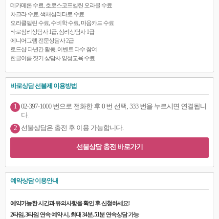
데카메론 수료, 호로스코프벨린 오라클 수료
차크라 수료, 색채심리타로 수료
오라클벨린 수료, 수비학 수료, 마음카드 수료
타로심리상담사 1급, 심리상담사 1급
에니어그램 전문상담사 2급
로드샵 다년간 활동, 이벤트 다수 참여
한글이름 짓기 상담사 양성교육 수료
바로상담 선불제 이용방법
1
02-397-1000 번으로 전화한 후 0 번 선택, 333 번을 누르시면 연결됩니
다.
2
선불상담은 충전 후 이용 가능합니다.
선불상담 충전 바로가기
예약상담 이용안내
예약가능한 시간과 유의사항을 확인 후 신청하세요!
2타임, 3타임 연속 예약 시, 최대 34분, 51분 연속상담 가능