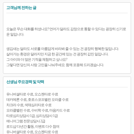
고객님께 전하는 글
오늘은 무슨 대화를 하셨나요? 언어가 달라도 감정으로 통할 수 있다는 굉장히 신기로
운 일입니다.
생김새는 달라도 서로를 아름답게 바라봐 줄 수 있는 건 굉장히 행복한 일입니다.
살아가는 환경은 달라지만 지금 한 공간에 있는 건 굉장히 값진 일입니다.
그 아이와 더 많은 기적을 체험하고 싶나요?
그렇다면 당신의 사랑 고민을 나눠주세요. 함께 포옹해 드리겠습니다.
선생님 주요경력 및 약력
유니버셜타로 수료, 오쇼젠타로 수료
데카메론 수료, 호로스코프벨린 오라클 수료
차크라 수료, 색채심리타로 수료
오라클벨린 수료, 수비학 수료, 마음카드 수료
타로심리상담사 1급, 심리상담사 1급
에니어그램 전문상담사 2급
로드샵 다년간 활동, 이벤트 다수 참여
유니버셜타로 수료, 오쇼젠타로 수료