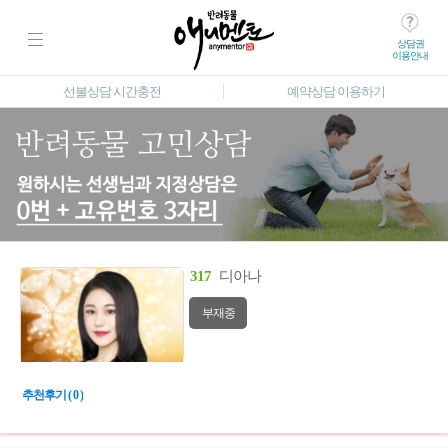
상담권
이용안내
선불상담 시간충전
예약상담 이용하기
317
디아나
부재중
추천후기 ( 0 )