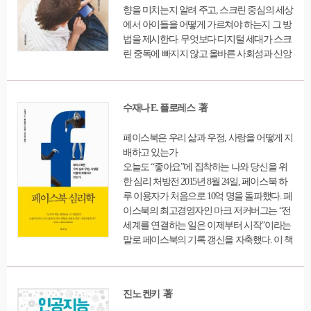
향을 미치는지 알려 주고, 스크린 중심의 세상
에서 아이들을 어떻게 가르쳐야 하는지 그 방
법을 제시한다. 무엇보다 디지털 세대가 스크
린 중독에 빠지지 않고 올바른 사회성과 신앙
을 가진 어른으로 자라도록 돕고, 더 나아가
잃어버린 우리의 가정을 되찾도록 창의적인
대안을 내놓는다.
수재나 E. 플로레스 著
페이스북은 우리 삶과 우정, 사랑을 어떻게 지
배하고 있는가
오늘도 “좋아요”에 집착하는 나와 당신을 위
한 심리 처방전 2015년 8월 24일, 페이스북 하
루 이용자가 처음으로 10억 명을 돌파했다. 페
이스북의 최고경영자인 마크 저커버그는 “전
세계를 연결하는 일은 이제부터 시작”이라는
말로 페이스북의 기록 갱신을 자축했다. 이 책
의 저자인 수재나 E. 플로레스 박사는 이러한
전 세계의 가상 연결이 우리의 자기 인식, 기
대, 욕구, 인간관계의 모든 측면에 미칠 수 있
진노 켄키 著
는 영향들을 깊이 탐색한다. 플로레스 박사는