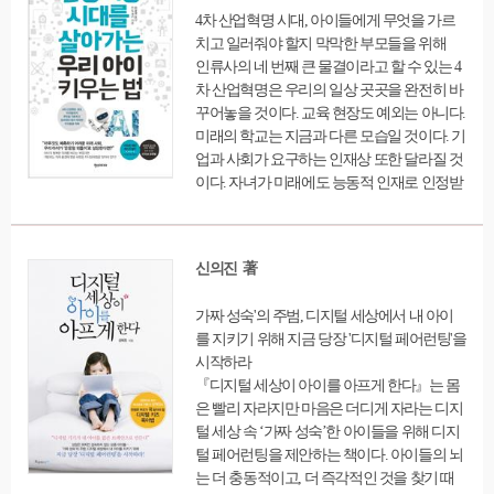
지난 3년 동안 전 연령대의 페이스북 이용자
4차 산업혁명 시대, 아이들에게 무엇을 가르
들을 인터뷰하고, 그들의 이야기를 통해 페이
치고 일러줘야 할지 막막한 부모들을 위해
스북을 비롯한 소셜미디어가 우리의 심리 건
인류사의 네 번째 큰 물결이라고 할 수 있는 4
강과 사회적 건강에 미치는 막대한 영향을 이
차 산업혁명은 우리의 일상 곳곳을 완전히 바
해할 수 있도록 통찰을 제공한다. 소외에 대한
꾸어놓을 것이다. 교육 현장도 예외는 아니다.
두려움, ‘친구 끊기’의 규칙과 영향, 페이스북
미래의 학교는 지금과 다른 모습일 것이다. 기
인정에 대한 욕구 같은 미묘한 현상 등 페이스
업과 사회가 요구하는 인재상 또한 달라질 것
북과 관련된 많은 주제들이 훌륭하게 다루어
이다. 자녀가 미래에도 능동적 인재로 인정받
진다. 동시에 그는 소셜미디어 사용이 가져올
으며 행복한 삶을 살아가길 희망한다면, 부모
수 있는 ‘긍정적인’ 영향들에 대해서도 탐구
는 그에 걸맞은 새로운 교육법을 알아야 한다.
한다. “페이스북이 문제가 아니다”라는 입장
아직 시대적ㆍ기술적 변화가 와 닿지 않은 부
을 견지하며 소셜미디어에 의한 고통을 피할
신의진 著
모 세대들에게 이 책은 미래 예측에 대한 입문
수 있는 방법에 대해서도 구체적인 사례를 중
서로서 친근하게 다가간다.
심으로 일러준다. 이를 통해 소셜미디어에 의
가짜 성숙'의 주범, 디지털 세상에서 내 아이
해 정서적으로, 사회적으로 잠식당하지 않으
를 지키기 위해 지금 당장 '디지털 페어런팅'을
면서도 그 막대한 잠재력의 혜택을 누릴 수 있
시작하라
게 이끈다.
『디지털 세상이 아이를 아프게 한다』는 몸
은 빨리 자라지만 마음은 더디게 자라는 디지
털 세상 속 ‘가짜 성숙’한 아이들을 위해 디지
털 페어런팅을 제안하는 책이다. 아이들의 뇌
는 더 충동적이고, 더 즉각적인 것을 찾기 때