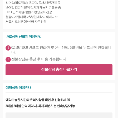
리더십(팔로워십), 멘토링, 독서, 대인관계 등
SNS 및 컴퓨터 분야 강의와 재능기부 활동 중
HRD(인적자원개발)와 평생교육 전공
원광디지털대학교&부천대학교 외래교수
서울시 도심권 50+센터 자문위원
바로상담 선불제 이용방법
1
02-397-1000 번으로 전화한 후 0 번 선택, 618 번을 누르시면 연결됩니
다.
2
선불상담은 충전 후 이용 가능합니다.
선불상담 충전 바로가기
예약상담 이용안내
예약가능한 시간과 유의사항을 확인 후 신청하세요!
2타임, 3타임 연속 예약 시, 최대 34분, 51분 연속상담 가능