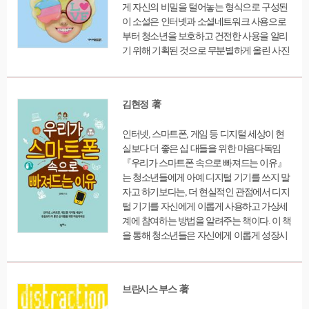
게 자신의 비밀을 털어놓는 형식으로 구성된
이 소설은 인터넷과 소셜네트워크 사용으로
부터 청소년을 보호하고 건전한 사용을 알리
기 위해 기획된 것으로 무분별하게 올린 사진
한 장, 쉽게 쓰인 댓글 하나가 누군가에게 상
처가 될 수 있음을 일깨워준다. 청소년들의 인
터넷 중독이 우리나라만의 문제가 아닌 전 세
김현정 著
계적 문제임을 알게 되며 타인의 인권을 해치
는 심각한 문제를 일으키기도 하는 소셜네트
인터넷, 스마트폰, 게임 등 디지털 세상이 현
워크 활동에 대해 생각해보게 한다.
실보다 더 좋은 십 대들을 위한 마음다독임
『우리가 스마트폰 속으로 빠져드는 이유』
는 청소년들에게 아예 디지털 기기를 쓰지 말
자고 하기보다는, 더 현실적인 관점에서 디지
털 기기를 자신에게 이롭게 사용하고 가상세
계에 참여하는 방법을 알려주는 책이다. 이 책
을 통해 청소년들은 자신에게 이롭게 성장시
킬 도구로서 디지털 기기와 가상세계를 이용
하게 될 것이다. 또한 더 나아가 온오프 생활
의 밸런스를 맞춤으로서 가상세계만큼 현실
브란시스 부스 著
에서 경험하는 즐거움과 재미도 알게 될 것이
다.