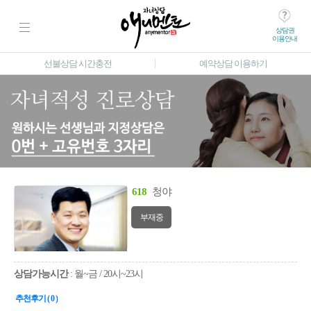
상담권
이용안내
선불상담 시간충전
예약상담 이용하기
618
청야
부재중
상담가능시간
: 월~금 / 20시~23시
추천후기 ( 0 )