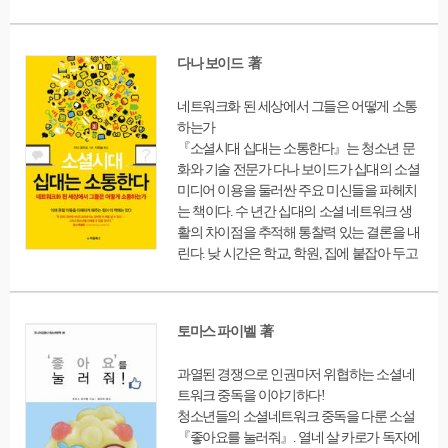
문에 정서발달과 사회성 발달, 집중력, 기억력
에도 나쁜 영향력을 미쳐 ‘공부 못하는 뇌’가
된다. 저자는 아이의 정서와 사회성에 상처를
다나 보이드 著
입혀 ‘진정한 성숙’을 방해하는 주범인 디지
털 기기에 대한 해결법을 제시한다.
네트워크화 된 세상에서 그들은 어떻게 소통
하는가
『소셜시대 십대는 소통한다』는 청소년 문
화와 기술 전문가 다나 보이드가 십대의 소셜
미디어 이용을 둘러싼 주요 미신들을 파헤치
는 책이다. 수 년간 십대의 소셜 네트워크 생
활의 차이점을 추적해 통찰력 있는 결론을 내
린다. 낮 시간은 학교, 학원, 집에 붙잡아 두고
밤엔 위험하다고 나가지 못하는 10대에게도
유대감을 더욱 강화하는 사회적 공간이 필요
하다. 필연적으로 십대는 소셜 네트워크에 빠
토마스 파이벨 著
져들 수밖에 없다. 어른의 소셜 네트워크가 특
정한 목적을 갖고 사용하는 반면, 십대는 그들
과열된 경쟁으로 인권마저 위협하는 소셜네
끼리의 아지트 역할을 하는 경우가 많다는 것
트워크 중독을 이야기하다!
이 그 증거라 주장한다.
청소년들의 소셜네트워크 중독을 다룬 소설
『좋아요를 눌러줘』. 열네 살 카로가 독자에