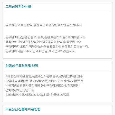
고객님께 전하는 글
공무원 쉽고 빠른 합격, 승진 특급 비법.당신에게만 공개합니다.
공무원 3대 궁금증인 합격, 보수, 승진. 화끈하게 풀어헤쳐드립니다.
독학으로 18세에 9급 합격, 24세에 7급 공채 합격 후 공무원 교수,
구청장까지 오르며 획득한 노하우를 필요하신 분께 드리고 싶습니다.
공무원이 되는 아주 가깝고 쉬운 길, 제가 안내하겠습니다.
선생님 주요경력 및 약력
K대 행정대학원 졸업, 농림수산식품부 근무, 공무원 교육원 교수
안양대 평생학습원 강사 (생활법률), 안양노인보건센터 자문위원
수원지방법원 민사조정위원, 동안구청장, 창조산업진흥원장
평화복지재단 상임이사
심리상담사 1급, 아동심리상담사 1급, 한국어교원 2급
바로상담 선불제 이용방법