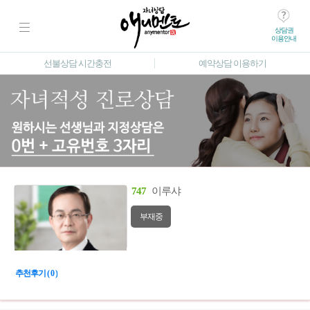
상담권
이용안내
선불상담 시간충전
예약상담 이용하기
747
이루샤
부재중
추천후기 ( 0 )