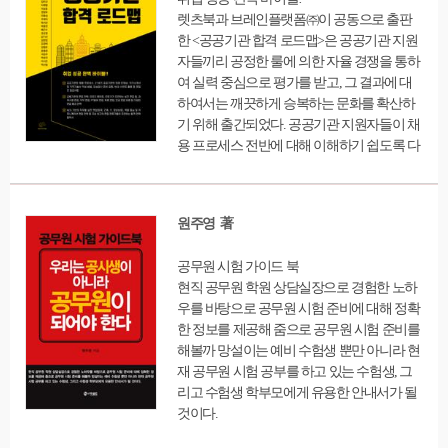
렛츠북과 브레인플랫폼㈜이 공동으로 출판
한 <공공기관 합격 로드맵>은 공공기관 지원
자들끼리 공정한 룰에 의한 자율 경쟁을 통하
여 실력 중심으로 평가를 받고, 그 결과에 대
하여서는 깨끗하게 승복하는 문화를 확산하
기 위해 출간되었다. 공공기관 지원자들이 채
용 프로세스 전반에 대해 이해하기 쉽도록 다
양한 정보를 담았다. 이 책의 전반부는 주로
공공기관의 채용 프로세스, 21세기 공공기관
의 인재상, 공공기관 지원 시 필요한 지원서,
원주영 著
자기소개서, 직무 기술서를 작성하는 요령과
인·적성 검사 방법 등 면접 전에 이루어지는
공무원 시험 가이드 북
채용 과정에 대한 정보로 구성하였고, 중반부
현직 공무원 학원 상담실장으로 경험한 노하
에서는 공기업 및 금융기관의 면접 전략, 지원
우를 바탕으로 공무원 시험 준비에 대해 정확
자의 이미지메이킹, 실전 면접 팁, 인성 면접,
한 정보를 제공해 줌으로 공무원 시험 준비를
팀 과제 수행 면접, 직무 면접, PT 발표 면접,
해볼까 망설이는 예비 수험생 뿐만 아니라 현
집단 토론 면접 등 면접 기법 및 전략에 대한
재 공무원 시험 공부를 하고 있는 수험생, 그
내용을 다루었으며 후반부에는 NCS 기반의
리고 수험생 학부모에게 유용한 안내서가 될
직무별 실전 면접 전략을 소개하고 역량 중심
것이다.
의 면접 기법과 면접에서 가장 중요한 커뮤니
케이션 소통 역량 면접 전략에 대한 내용을 담