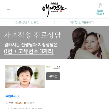
상담권
이용안내
선불상담 시간충전
예약상담 이용하기
723
노을
부재중
추천후기 ( 2 )
일전에
애착인형
23.08.31