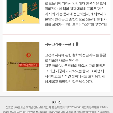
로 보느냐에 따라서 인간에 대한 관점은 크게
적으로 그에 따른 책임을 지고 그것을 극복하
달라진다. 이 책의 저자 에리히 프롬은 “개인
려고 스스로 변화를 일으키는 사람이야말로
과 사회”라는 문제에 접근하면서, 개체로서의
이제까지와는 전혀 다른 새로운 세상에서 살
본연의 인간을 그 출발점으로 삼는다. 현대 사
수 있다는 것이다. 저자는 ‘내 우울증과 나를
회를 살아가는 우리 모두는 “소유”와 “존재”의
공격한 불안은 최고의 경험이었다.’고 말하며,
문제에 봉착해 있다고 할 수 있다. 이 책은 독
이러한 고백이 있기까지 그들이 겪어야 했던
자들에게 그런 문제에 어떻게 대응할 것인가
고통과 인내와 부정과 수용 과정을 통해, 독자
를 곰곰이 생각해볼 수 있는 기회가 되어줄 것
는 저마다의 삶을 대입하고 비교해볼 수 있을
지두 크리슈나무르티 著
이다. 이 책 「소유냐 존재냐」는, 특히 프롬
것이다. 그리하여 삶은 끝나는 그 순간까지 성
의 사상세계에 관한 입문서로 적절한 책이다.
장의 기회와 가능성을 시험해야 하는, 여전히
고전적 자유에 관한 철학적 접근과 다른 통찰
저자는 전문적인 학문적 자료를 피하면서 일
아직도 가야 할 길임을 깨달을 수 있다.
로 기술된 새로운 인식론
목요연하고 읽기 쉽도록, 그가 이전의 저술들
지두 크리슈나무르티의 철학서. 그의 통찰은
에서 한층 엄밀하게 (때로는 장황하게) 파고
그 어떤 거창하고 세력있는 종교, 그 어떤 체
들었던 사유의 과정을 이 책 안에 요약하고 있
계적이고 도시적인 철학에서도 보지 못한 전
다. 나아가 새로운 시각에서 간결하면서도 압
혀 새롭고 혁명적인 접근 방식이다.
축된 형태로 자신의 고백의 다양한 단편들을
종합해놓고 있다.……아마도 미래의 학자들
은 프롬을-종교전쟁 말기의 저 위대한 휴머니
스트처럼-용기 있는 이념을 가지고, 우리 모두
PC버전
가 한층 관용을 알고 도움을 주며 욕구를 모르
상호명:(주)멘토뱅크 기술정보보호책임자: 한승재 연락처:02-737-7365 사업자등록번호:106-81-
고 평화를 사랑하는 인간이 되도록 기여한 저
47637 통신업신고:제110673호 통신판매업:2003-0708 서울시 종로구 신문로1가 238번지 신문로빌딩