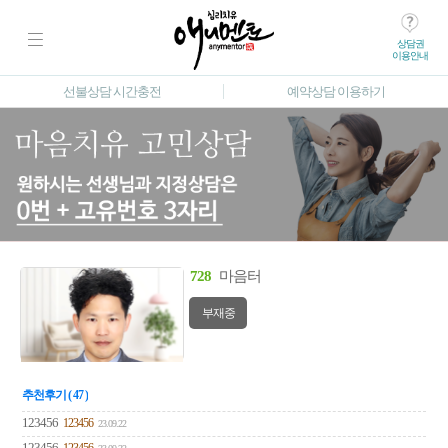
상담권
이용안내
선불상담 시간충전
예약상담 이용하기
728
마음터
부재중
추천후기 ( 47 )
123456
123456
23.09.22