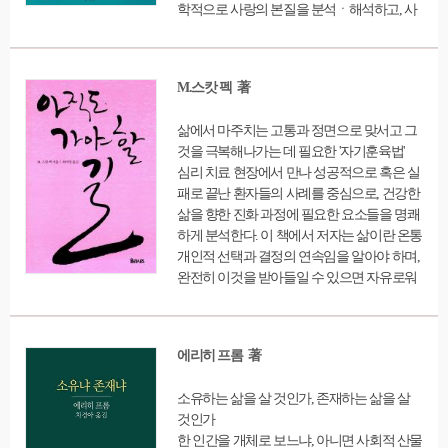
학적으로 사랑의 본질을 분석ㆍ해석하고, 사
랑의 이론과 기술을 설명하고 있다. 출간 50주
년 기념판에서는 프롬과 마지막까지 함께한
라이터 풍크의 '에리히 프롬의 삶과 사랑'을 수
M.스캇 펙 著
록했다. 프롬의 생애를 담은 것은 물론, 프롬
의 사랑에 대해 검토함으로써, 프롬이 이 책에
삶에서 마주치는 고통과 정면으로 맞서고 그
서 이야기하고 있는 '사랑의 기술'을 실천하면
것을 극복해나가는 데 필요한 '자기훈육법'
서 살았는지 등에 대한 우리의 의문을 풀어준
심리 치료 현장에서 만나 성공적으로 혹은 실
다. 관련 사진도 담아냈다.
패로 끝난 환자들의 사례를 중심으로, 건강한
삶을 향한 진화 과정에 필요한 요소들을 명쾌
하게 분석한다. 이 책에서 저자는 삶이란 온통
개인적 선택과 결정의 연속임을 알아야 하며,
완전히 이것을 받아들일 수 있으면 자유로워
진다고 강조한다. 출간 후 30여 년이 지난 지
금까지도 전 세계인의 사랑을 받고 있는 이 책
은 삶에서 마주치는 고통과 정면으로 맞서고
에리히 프롬 著
그것을 극복해나가는 데 필요한 ‘자기훈육
법’을 일깨워준다. 특히 일반적인 통념과는 반
소유하는 삶을 살 것인가, 존재하는 삶을 살
대로 정신과 치료를 받으러 오는 정신질환자
것인가
를 오히려 의지가 강한, 영적 성장 가능성이
한 인간을 개체로 보느냐, 아니면 사회적 산물
높은 사람으로 본다. 정신 질환과 직면하고 전