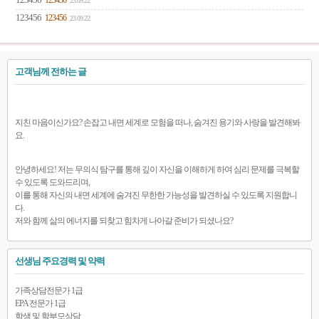
123456
123456
23.09.22
123456
123456
23.09.22
고객님께 전하는 글
지친 마음이신가요? 손잡고 내면 세계로 모험을 떠나, 숨겨진 용기와 사랑을 발견해봐
요.
안녕하세요! 저는 무의식 탐구를 통해 깊이 자신을 이해하게 하여 심리 문제를 극복할
수 있도록 도와드리며,
이를 통해 자신의 내면 세계에 숨겨진 무한한 가능성을 발견하실 수 있도록 지원합니
다.
저와 함께 삶의 에너지를 되찾고 힘차게 나아갈 준비가 되셨나요?
선생님 주요경력 및 약력
가족상담전문가 1급
EPA 전문가 1급
학생 및 학부모상담