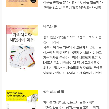
성원을 받았을 뿐 아니라 온갖 상을 휩쓸며 다
큐멘터리의 새로운 지평을 열었다는 찬사를
받은 바 있다. 1권인 ‘두뇌.인지 발달’은 기존
도서에 새로운 내용을 추가하여 정보를 더욱
풍부히 했다. 아이의 뇌가 어떤 단계를 거쳐
박종화 著
발달하는지, 아들과 딸이 서로 다른 이유와 획
일적인 교육환경 속에서 각각의 특성을 살리
상처 입은 가족을 치유하고 행복으로 이끄는
는 양육법은 무엇인지, 내 아이의 두뇌성향을
심리 테라피
눈여겨보는 법과 맞춤 교육법을 소개한다. 또
가족의 위기는 치유되지 않은 채 대물림되는
한 다중지능 이론에 입각해서, 내 아이만의 강
상처에서 비롯된다! 내면의 상처를 치유하고
점지능과 약점지능을 찾는 법을 일러주고, 강
가족관계를 복원하는 마음 치료법의 모든 것
점지능을 키워 성공의 발판을 마련할 수 있는
[가족치료와 내면아이 치유]. 가족체계를 이
노하우도 소개한다. ‘인공지능 시대’의 도래
해하기 위해서는 대상(특히 부모)과의 관계를
에 따라 자녀교육에 대해서도 말들이 많다. 인
이해해야 한다. 대상과의 관계 속에서 내면에
공지능이 인간의 학습능력과 추론능력, 지각
입은 상처는 어떤 사람을 만나게 되든지 자신
능력, 언어능력 등을 따라잡을 날도 멀지 않았
이 대상으로부터 받은 이미지에 의해서 상대
다는 인식은 미래에 대해 불안함을 심어주기
방과의 교류 속에 또 다른 상처로 전달되기 때
에 충분하다. 하지만 인공지능이 대체할 수 없
앨런 피즈 외 著
문에 여전히 상처는 대물림되는 것을 볼 수 있
는 인간의 영역은 분명 존재하고, 그 비밀은
다. 여기서 우리는 나 자신의 문제로만 알고
여전히 ‘뇌’에 있다. 아이의 뇌 발달을 이해하
차이를 인정하고, 있는 그대로를 사랑하라!
있던 상처들이 부부관계, 부모와 자녀 관계 등
고, 적성을 더 심도 있게 고민해봐야 하는 이
『거짓말을 하는 남자, 눈물을 흘리는 여자』
자신이 속한 가족 구성원 간의 관계에서 오는