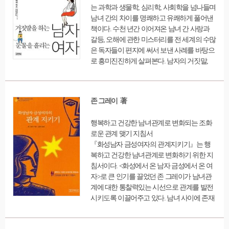
유가 바로 여기에 있다. 이 책을 통해 인간의
는 과학과 생물학, 심리학, 사회학을 넘나들며
것이라는 걸 알게 된다. 그러므로 진정한 치유
발달과정을 심도 있게 배울 수 있는 것은 물론
남녀 간의 차이를 명쾌하고 유쾌하게 풀어낸
는 가족 구성원 각자와 그들의 관계를 통한 가
이고, 잠재되어 있는 무궁한 능력을 우리 아이
책이다. 수천 년간 이어져온 남녀 간 사랑과
족의 치유가 함께 있어야 하며, 이를 위한 5세
가 제대로 발휘하고 더욱 성공적이고 행복한
갈등, 오해에 관한 미스터리를 전 세계의 수많
대에 걸친 가족의 이해는 다음 세대에 보다 더
인생을 설계하려면 무엇을 어떻게 해야 하는
은 독자들이 편지에 써서 보낸 사례를 바탕으
순기능적이고 긍정적 에너지를 물려줄 수 있
지도 터득할 수 있을 것이다.
로 흥미진진하게 살펴본다. 남자의 거짓말,
게 된다. 본서는 상담을 전공하려는 사람들에
‘말’이 없으면 살 수 없는 여자의 성향, 여자의
게는 개인의 내면 치유와 함께 가족치료에 대
눈물, 남자의 7대 불가사의 등 남녀 각자만의
하여 쉽게 접근할 수 있도록 도와준다. 또한
특징에서부터 시어머니와 장모와의 뒤틀린
‘직면’과 ‘자아경계선’, 그리고 ‘감정’에 대한
존 그레이 著
관계 풀어가기, 조기퇴직 등 은퇴 이후의 남자
부분을 각 상황에 따라 반복·서술하여 비전공
삶을 이해해주기 등 실질적으로 활용할 수 있
자도 쉽게 이해할 수 있도록 하였다. 개인의
행복하고 건강한 남녀관계로 변화되는 조화
는 조언이 가득 담겨있다.
치유, 부부치료, 가족치료로 이어지는 치유의
로운 관계 맺기 지침서
확장을 3세대 체계로 적용하여 알기 쉽게 예
『화성남자 금성여자의 관계지키기』는 행
를 들어 설명하였고, 후반부에는 저자 자신과
복하고 건강한 남녀관계로 변화하기 위한 지
그 가족의 경험들을 솔직담백하게 담았다.
침서이다. <화성에서 온 남자 금성에서 온 여
자>로 큰 인기를 끌었던 존 그레이가 남녀관
계에 대한 통찰력있는 시선으로 관계를 발전
시키도록 이끌어주고 있다. 남녀 사이에 존재
하는 차이를 매순간 잊지 않을 것을 당부하고
있다. 남녀의 근본적인 차이를 비롯하여 남녀