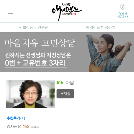
상담권
이용안내
선불상담 시간충전
예약상담 이용하기
616
다움
부재중
추천후기 ( 1 )
감사해요
미소
19.01.18