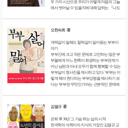
두 가지 시선으로 우리가 어떻게 마음의 그늘
에서 벗어날 수 있을지에 대해 답하는 『나도
아직 나를 모른다』. 열심히 일해도 인정받지
못해 자존감이 낮은 사람, 자존감은 높아도 지
나친 자기과시로 인간관계가 엉망인 사람, 자
오한숙희 著
기 삶의 의미를 생각하느라 자꾸만 자기 자신
에게 무례해지는 사람 등 저마다 마음의 상처
개떡같이 말해도 찰떡같이 알아듣는 부부이
를 지닌 이들에게 자존감의 높고 낮음에 집착
야기
하는 프레임에서 벗어나 지금의 나를 너그럽
부부간에 크고 작은 문제로 고민하는 많은 부
게 바라보는 마음이 매일 조금씩 괜찮은 나로
부들에게 어느 한쪽이 희생하는 부부관계가
변화하는데 가장 효과적이라는 사실을 심리
아닌 남편과 아내 모두가 함께 행복할 수 있는
학적으로, 그리고 과학적으로 입증한다. 저자
부부살이 청사진을 제시하고 있다. '부부는 이
는 우선 뇌과학자의 시선으로 정신적 고통의
렇게 해야 한다'라는 부부강령을 제시하기 보
원인을 친절하게 설명하면서 정신적 상처가
다는 '부부란 무엇인가'라는 근본적인 문제에
뇌에 어떤 영향을 미치는지, 어떻게 해야 뇌의
서부터 접근한다. '부부 일심동체'가 아닌 부부
기능을 회복할 수 있는지 등 감정과 사고의 신
관계를 의도적으로 맺어지는 인간관계로 규
경생물학적 작용 원리를 쉽게 풀어내고, 임상
정하고 사회생활에서 남에게 하듯 기본적인
심리학자로서 직접 상담한 사례들을 소개하
김열규 著
예의와 배려를 갖추고 상대방을 대하는 것만
는 장면에서는 실제 대화에서 오갔던 단어나
으로도 부부문제를 자연스럽게 해결할 수 있
표현 등 구어체 어투를 그대로 차용해 마치 오
은퇴 후 30년 그 가슴 뛰는 삶의 시작
다고 주장한다. 다양한 사례를 통해 부부살이
랫동안 알고 지낸 심리상담가와 이야기를 하
한국학의 석학이자 지식의 거장인 김열규 교
의 문제와 해법을 찾아보고 있다.
는 듯한 재미를 더한다. 이를 통해 독자들이