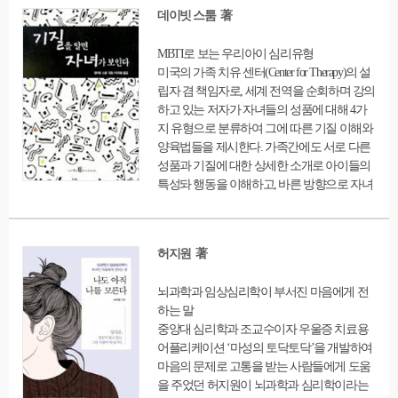
가 어떻게 세상을 다르게 보고, 스트레스를 받
데이빗 스툼 著
는지, 왜 여자들이 사랑받지 못하고 있다고 느
끼는지를 다양한 실례를 통해 풀어낸다.
MBTI로 보는 우리아이 심리유형
미국의 가족 치유 센터(Center for Therapy)의 설
립자 겸 책임자로, 세계 전역을 순회하며 강의
하고 있는 저자가 자녀들의 성품에 대해 4가
지 유형으로 분류하여 그에 따른 기질 이해와
양육법들을 제시한다. 가족간에도 서로 다른
성품과 기질에 대한 상세한 소개로 아이들의
특성돠 행동을 이해하고, 바른 방향으로 자녀
들의 장점을 살려줄 수 있도록 한 부모들을 위
한 지침서
허지원 著
뇌과학과 임상심리학이 부서진 마음에게 전
하는 말
중앙대 심리학과 조교수이자 우울증 치료용
어플리케이션 ‘마성의 토닥토닥’을 개발하여
마음의 문제로 고통을 받는 사람들에게 도움
을 주었던 허지원이 뇌과학과 심리학이라는