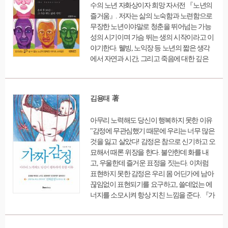
수의 노년 자화상이자 희망 자서전 『노년의
스스로를 너그럽고 관대하게 대할 수 있도록
즐거움』. 저자는 삶의 노숙함과 노련함으로
이끌어준다.
무장한 노년이야말로 청춘을 뛰어넘는 가능
성의 시기이며 가슴 뛰는 생의 시작이라고 이
야기한다. 웰빙, 노익장 등 노년의 짧은 생각
에서 자연과 시간, 그리고 죽음에 대한 깊은
사색까지 다루고 있는 이 책은 노년기라는 새
로운 삶을 사는 이들에게 희망찬 메세지를 전
한다. 왜 위인들의 초상화는 대부분 노년의 얼
김용태 著
굴을 하고 있을까? 노년의 삶은 지성과 정신
이 최절정의 경지에 이르는 시기이다. 정신이
아무리 노력해도 당신이 행복하지 못한 이유
원숙해지고 지식이 완숙해지는 노년이야말
"감정에 무관심했기 때문에 우리는 너무 많은
로 인생 최고의 황금기이며 노익장을 과시할
것을 잃고 살았다! 감정은 참으로 신기하고 오
수 있는 황홀한 시기이다. 노년이란 생의 마무
묘해서 때론 위장을 한다. 불안한데 화를 내
리가 아닌 새로운 시작이고, 불안과 우울이 아
고, 우울한데 즐거운 표정을 짓는다. 이처럼
닌 희망으로 삶의 방향을 바꾸어야 한다. 한
표현하지 못한 감정은 우리 몸 어딘가에 남아
평생을 90년이라 한다면, 3분의 1인 노년의 시
끊임없이 표현되기를 요구하고, 쓸데없는 에
기에 가장 중요한 것은 교양을 쌓으며 정신과
너지를 소모시켜 항상 지친 느낌을 준다. 『가
마음을 다스리는 것이다. 노년에는 '삶이 완벽
짜 감정』은 다양한 상담 사례를 통해 감정이
하게 성숙된 노숙(老熟), 솜씨나 재주가 최고
왜 중요한지, 어떻게 감정조절을 할 것인지를
의 경지에 다다른 노련(老鍊), 노숙과 노련을
잘 설명한다. "