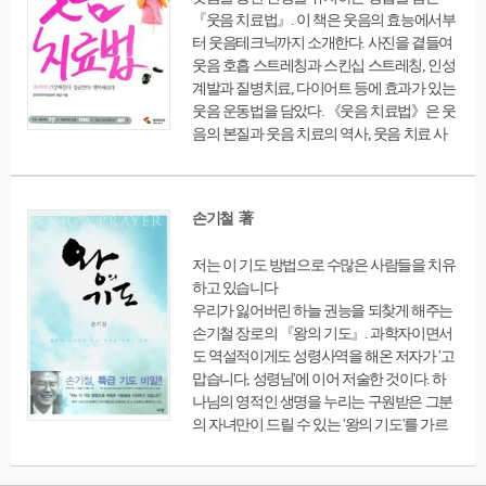
『웃음 치료법』. 이 책은 웃음의 효능에서부
터 웃음테크닉까지 소개한다. 사진을 곁들여
웃음 호흡 스트레칭과 스킨십 스트레칭, 인성
계발과 질병치료, 다이어트 등에 효과가 있는
웃음 운동법을 담았다. 《웃음 치료법》은 웃
음의 본질과 웃음 치료의 역사, 웃음 치료 사
례 등의 내용으로 구성됐고, 책 뒤편에는 하루
3분 웃음 연습법과 한국인의 웃음, 자가 면역
진단 측정표, 스마일 파워, 웃음 관계 훈련법
손기철 著
등도 소개했다.
저는 이 기도 방법으로 수많은 사람들을 치유
하고 있습니다
우리가 잃어버린 하늘 권능을 되찾게 해주는
손기철 장로의 『왕의 기도』. 과학자이면서
도 역설적이게도 성령사역을 해온 저자가 '고
맙습니다, 성령님'에 이어 저술한 것이다. 하
나님의 영적인 생명을 누리는 구원받은 그분
의 자녀만이 드릴 수 있는 '왕의 기도'를 가르
쳐준다. 이 책은 저자가 3,000여 명이 모이는
말씀치유집회에서 수백 여 명을 치유시킨 기