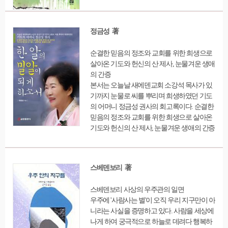
정금성 著
순결한 믿음의 정조와 교회를 위한 희생으로
살아온 기도와 헌신의 산 제사, 눈물겨운 생애
의 간증
본서는 오늘날 새에덴교회 소강석 목사가 있
기까지 눈물로 씨를 뿌리며 희생하였던 기도
의 어머니 정금성 권사의 회고록이다. 순결한
믿음의 정조와 교회를 위한 희생으로 살아온
기도와 헌신의 산 제사, 눈물겨운 생애의 간증
을 들을 수 있다. 예수께서 말씀하신 바, 한 알
의 밀알이 썩어 열매를 맺음과 같은 삶을 한
사람의 인생을 통해 볼 수 있을 것이다.
스베덴보리 著
스베덴보리 사상의 우주관의 일면
우주에 '사람사는 별'이 오직 우리 지구만이 아
니라는 사실을 증명하고 있다. 사람을 세상에
나게 하여 궁극적으로 하늘로 데려다 행복하