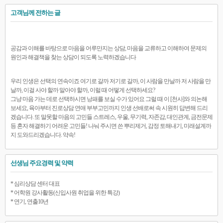
고객님께 전하는 글
공감과 이해를 바탕으로 마음을 어루만지는 상담, 마음을 교류하고 이해하여 문제의
원인과 해결책을 찾는 상담이 되도록 노력하겠습니다
우리 인생은 선택의 연속이죠 여기로 갈까 저기로 갈까, 이 사람을 만날까 저 사람을 만
날까, 이걸 사야 할까 말아야 할까, 이럴 때 어떻게 선택하세요?
그냥 마음 가는 데로 선택하시면 낭패를 보실 수가 있어요 그럴 때 이 [천사]와 의논해
보세요, 육아부터 진로상담 연애 부부고민까지 인생 선배로써 속 시원히 답변해 드리
겠습니다. 또 말못할 마음의 고민들 스트레스, 우울, 무기력, 자존감, 대인관계, 금전문제
등 혼자 해결하기 어려운 고민들! 나눠 주시면 쓴 뿌리제거, 감정 토해내기, 미래설계까
지 도와드리겠습니다. 약속!
선생님 주요경력 및 약력
* 심리상담 센터 대표
* 어학원 강사활동(신입사원 취업을 위한 특강)
* 연기, 연출10년