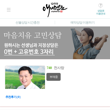
상담권
이용안내
선불상담 시간충전
예약상담 이용하기
740
천사랑
부재중
추천후기 ( 0 )