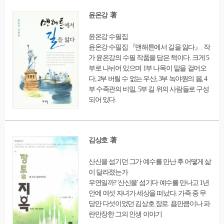
나침반의 역할을 해줄 것이다.
윤온강 著
윤온강 수필집
윤온강 수필집 『맨해튼에서 길을 잃다』. 작
가 윤온강의 수필 작품을 담은 책이다. 크게 5
부로 나뉘어 있으며 1부 나목이 말을 걸어오
다, 2부 버릴 수 없는 우산, 3부 녹야원의 봄, 4
부 수족관의 비밀, 5부 길 위의 사람들로 구성
되어 있다.
김상호 著
산신을 섬기던 그가 예수를 만난 후 어떻게 삶
이 달라졌는가
우연일까? '산신을' 섬기다 예수를 만나고 1년
안에 여섯 자녀가 세상을 떠났다. 가족 중 무
당만 다섯이었던 김상호 장로. 욥만큼이나 파
란만장한 그의 인생 이야기