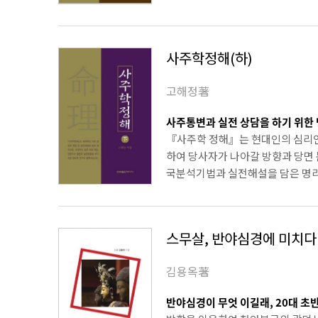
사주학정해(하)
고해정著
사주통변과 실전 상담을 하기 위한
『사주학 정해』는 현대인의 심리연
하여 당사자가 나아갈 방향과 당면 
국분석기법과 실전해설을 담은 명리서
스무살, 반야심경에 미치다
김용옥著
반야심경이 무엇 이길래, 20대 초