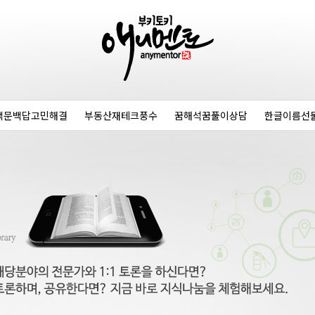
백문백답고민해결
부동산재테크풍수
꿈해석꿈풀이상담
한글이름선