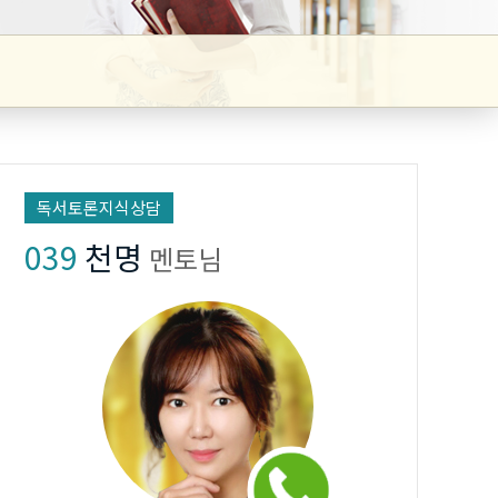
독서토론지식상담
039
천명
멘토님