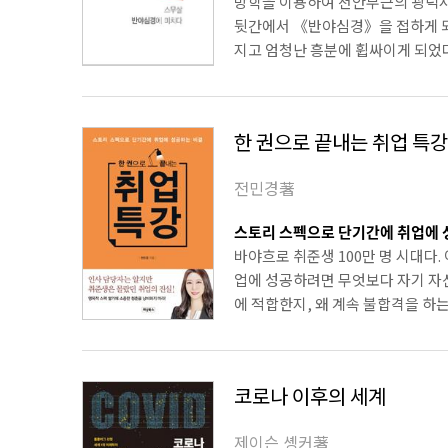
방학을 이용하여 천안부근의 광덕사
뒷간에서 《반야심경》을 접하게 되고
지고 엄청난 흥분에 휩싸이게 되었다.
한 권으로 끝내는 취업 특강
전민경著
스토리 스펙으로 단기간에 취업에 
바야흐로 취준생 100만 명 시대다
업에 성공하려면 무엇보다 자기 자신
에 적합한지, 왜 계속 불합격을 하는지
코로나 이후의 세계
제이슨 솅커著