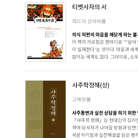
티벳사자의 서
파드마 삼바바著
의식 저편의 마음을 깨닫게 하는 불
이 책의 가르침은 한마디로 ""살아
이 실재한다'는 것이다. 마음과 세
없이는 세계도 없다. 그러므로, 소우
사주학정해(상)
고해정著
사주통변과 실전 상담을 하기 위한
『사주학 정해』는 현대인의 심리연
하여 당사자가 나아갈 방향과 당면 
국분석기법과 실전해설을 담은 명리서