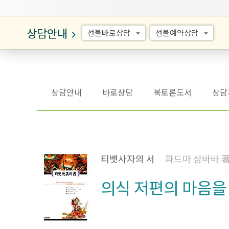
상담안내
선불바로상담
선불예약상담
arrow_drop_down
arrow_drop_down
keyboard_arrow_right
상담안내
바로상담
북토론도서
상담
티벳사자의 서
파드마 삼바바 
의식 저편의 마음을