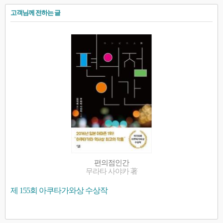
고객님께 전하는 글
편의점인간
무라타 사야카 著
제 155회 아쿠타가와상 수상작