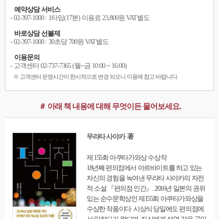
예약상담 서비스
- 02-397-1000 : 1타임(17분) 이용료 23,800원 VAT별도
바로상담 선불제
- 02-397-1000 : 30초당 700원 VAT별도
이용문의
- 고객센터 02-737-7365 (월~금 10:00 ~ 16:00)
※ 고객센터 운영시간이 한시적으로 변경 되오니 이용에 참고 바랍니다.
＃ 아래 책 내용에 대해 무엇이든 물어보세요.
무라타 사야카 著
제 155회 아쿠타가와상 수상작
18년째 편의점에서 아르바이트를 하고 있는
자신의 경험을 녹여낸 무라타 사야카의 자전
적 소설 『편의점 인간』. 2016년 일본의 권위
있는 순수문학상인 제155회 아쿠타가와상을
수상한 작품이다. 시상식 당일에도 편의점에