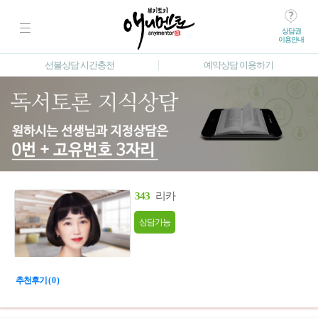
상담권
이용안내
선불상담 시간충전
예약상담 이용하기
343
리카
상담가능
추천후기 ( 0 )