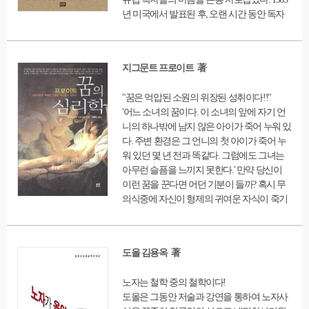
의식과 무의식, 아폴로와 디오니소스, 지성과
년 미국에서 발표된 후, 오랜 시간 동안 독자
관능, 각성과 도취 등 두 가지의 대립적인 세
들에게 잊힌[스토너]는 영국, 프랑스, 독일, 네
계 속에서 방황하는 싱클레어와 두 세계 중 어
덜란드 등 유럽 출판계와 평론가, 독자들의 열
디에도 속해 있지 않고 다만 자기 자신에게 속
렬한 반응을 이끌어내며 베스트셀러가 되었
해 있는 데미안의 이야기를 통해 자신의 세계
지그문트 프로이트 著
다. 50년의 시차를 가볍게 뛰어넘어, 작가 존
를 잃어버린 인간의 고뇌, 고독하게 모색하고
윌리엄스가 세상을 떠난 지 20년 만에 비로소
지치도록 갈망하는 청춘의 고뇌를 그려보인
"꿈은 억압된 소원의 위장된 성취이다!!"
제대로 된 세상의 평가를 받게 된 것이다. 미
다.
'어느 소녀의 꿈이다. 이 소녀의 앞에 자기 언
국과 유럽을 넘어 전 세계에 ‘늦고도 새로운
니의 하나밖에 남지 않은 아이가 죽어 누워 있
감동’을 전한 베스트셀러.[스토너]가 드디어
다. 주변 환경은 그 언니의 첫 아이가 죽어 누
한국 독자들을 찾아왔다.
워 있던 몇 년 전과 똑같다. 그럼에도 그녀는
아무런 슬픔을 느끼지 못한다.' 만약 당신이
이런 꿈을 꾼다면 어던 기분이 들까? 혹시 무
의식중에 자신이 형제의 귀여운 자식이 죽기
를 원하고 있다는 자책감에 시달리지는 않을
까? 물론 많은 사람들은 이런 꿈의 모순 때문
에 꿈이라면 무조건 무의미하다는 식으로 받
도올 김용옥 著
아들인다. 그러나 프로이트의 주장은 다르다.
모든 꿈에는 의미가 있다고 한다. 이 꿈에 대
노자는 철학 중의 철학이다!
한 프로이트의 해석을 보자. 이 소녀가 몇 년
도올은 그동안 저술과 강연을 통하여 노자사
전에 죽었던 언니 자식의 장례식에서 멋진 남