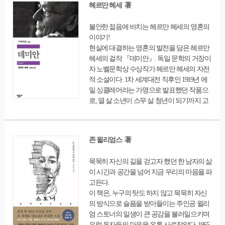
헤르만 헤세 著
불안한 젊음에 바치는 헤르만 헤세의 영혼의
이야기!
현실에 대결하는 영혼의 발전을 담은 헤르만
헤세의 걸작 『데미안』. 독일 문학의 거장이
자 노벨문학상 수상작가 헤르만 헤세의 자전
적 소설이다. 1차 세계대전 직후인 1919년 에
밀 싱클레어라는 가명으로 발표했던 작품으
로, 열 살 소년이 스무 살 청년이 되기까지 고
독하고 힘든 성장의 과정을 그리고 있다. 불안
과 좌절에 사로잡힌 청춘의 내면을 다룬 이 작
품은 지금까지 수많은 청년세대의 마음에 깊
존 윌리엄스 著
은 울림을 전하고 있다. 목사인 부친과 선교사
의 딸인 모친 사이에서 태어난 헤르만 헤세는
묵묵히 자신의 길을 걷고자 했던 한 남자의 삶
회고적이며 서정성이 강한 신낭만주의적 경
이 시간과 공간을 넘어 지금 우리의 마음을 파
향의 작가로 출발했으며, 1차 세계대전을 거
고든다.
치면서 깊이있고 내면적인 사고를 갖게 돼 증
이 책은, 누구의 탓도 하지 않고 묵묵히 자신
오보다 사랑, 전쟁보다 평화가 더 아름다움을
의 방식으로 슬픔을 받아들이는 주인공 윌리
강조했다. 이 작품에는 그가 평생에 걸쳐 추구
엄 스토너의 일생이 큰 공감을 불러일으키며
해온 삶의 궁극적 의미가 담겨 있다. 낮과 밤,
유럽 독자들의 마음을 온통 사로잡았다. 1965