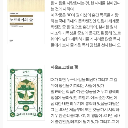
한 사람을 사랑한다는 것, 한 시대를 살아간다
는 것에 대하여
이 작품은 300여 권 이상의 출간 목록을 자랑
하는 국내 최대의 문학전집인 민음사 세계문
학전집 중 한 권으로 출간되어, 철저한 원서
대조와 가독성을 중심에 둔 편집을 통해 [노르
웨이의 숲]과 재회하기를 기다려온 많은 독자
들에게 보다 즐거운 독서 경험을 선사한다. 오
래도록 기억에 남는 경구와 비틀스의 명상적
이고 우수 어린 멜로디, 감각적인 도시 생활의
풍경과 서정적인숲 속의 풍경, 구원받지 못한
파울로 코엘료 著
사랑과 사랑을 통한 구원이 공존하는 스무 살
의 어느 날. 소설을 빛내는 아름다운 언어와
때가 되면 누구나 길을 떠난다 그리고 그 길
표현을 더욱 섬세하게 손질한 새로운 번역, 새
위에 당신을 기다리는 사람이 있다
로운 편집은 무라카미 하루키 문학의 정수라
발표하는 작품마다 큰 성공을 거두고 경력의
불리는 이 작품을 만나는 기쁨을 배가할 것이
정점에 올라 있던 코엘료. 어느 순간 자신이
다.
심각한 내면의 위기에 봉착해 있음을 깨달은
그는 2006년 처음부터 모든 것을 다시 시작하
기 위한 순례를 떠나고, 이 경험이 2011년 국내
에 출간된[알레프]에 담겨 있다. 그리고 그 여
정의 근원에는, 그로부터 20년 전 '산티아고의