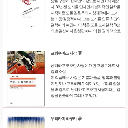
상을 꾸준히 한국인의 삶으로 내면화시켜왔
자를 보았다. 만약 언니의 둘째 아이가 죽는다
다. 50년 전 노자를 만나면서 본격적인 철학을
면, 그녀는 언니의 집에서 다시 그 남자를 볼
시작해온 도올 김용옥의 사상궤적에서 노자
수 있을 것이 확실하다. 그녀는 그 남자를 만
는 가장 결정적이다. 그는 노자를 인류 최고의
나고 싶은 마음이 간절한데도 애써 그런 감정
철학이라 여긴다. 이 책은 도올 노자철학 50년
을 누르고 있다. 그녀의 욕망은 즐거운 감정이
의 총결산이자 완성판이다. 이 한 권의 책으로
라고는 절대로 기대할 수 없는 장례식이라는
심원한 노자철학의 전모가 우리에게 전달된
장면에 숨겨져 있다. 그녀에게는 그 장례식이
다.
즐거운 경험을 주었던 곳이 아닌가. 그 장면은
오랫동안 고대해 온 만남을 예고하고 있다. 거
프랑수아즈 사강 著
기에는 고통스런 감정을 일으킬 요소가 하나
도 없다. 이런 해석이라면 이 무서운 꿈도 욕
난해하고 모호한 사랑에 대한 프랑수아즈 사
망의 실현임에 분명하다.
강의 소설
이 작품에서 사강은 기쁨과 슬픔, 행복과 불행
이 언제나 교묘하게 뒤섞여 있는 우리의 일상
을 배경으로, 난해하고 모호한 사랑이라는 감
정을 진솔하게 그려내고 있다.
무라카미 하루키 著