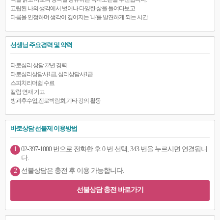
고립된 나의 생각에서 벗어나 다양한 삶을 들여다보고
다름을 인정하며 생각이 깊어지는 '나'를 발견하게 되는 시간
선생님 주요경력 및 약력
타로심리 상담 22년 경력
타로심리상담사1급, 심리상담사1급
스피치리더쉽 수료
칼럼 연재 기고
방과후수업,진로박람회,기타 강의 활동
바로상담 선불제 이용방법
1
02-397-1000 번으로 전화한 후 0 번 선택, 343 번을 누르시면 연결됩니
다.
2
선불상담은 충전 후 이용 가능합니다.
선불상담 충전 바로가기