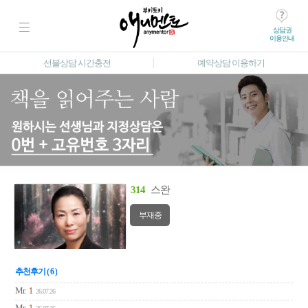
상담권
이용안내
선불상담 시간충전
예약상담 이용하기
314
스완
부재중
추천후기 ( 6 )
Mr.
1
26.07.26