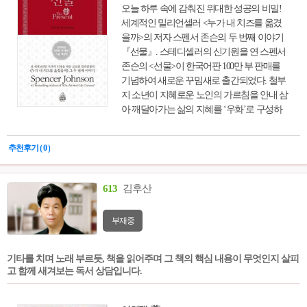
오늘 하루 속에 감춰진 위대한 성공의 비밀!
세계적인 밀리언셀러 <누가 내 치즈를 옮겼
을까>의 저자 스펜서 존슨의 두 번째 이야기
『선물』. 스테디셀러의 신기원을 연 스펜서
존슨의 <선물>이 한국어판 100만 부 판매를
기념하여 새로운 꾸밈새로 출간되었다. 철부
지 소년이 지혜로운 노인의 가르침을 안내 삼
아 깨달아가는 삶의 지혜를 ‘우화’로 구성하
여, 독자들이 우화 속에서 단순하면서도 진실
된 인생의 지혜를 터득할 수 있도록 안내한다.
추천후기 ( 0 )
행복과 성공의 비밀은 무심히 흘려보낸 ‘오
늘’속에 감춰있다는 메시지를 담아, ‘현재’라
는 평범한 ‘선물’이 우리 일생을 좌우하는 가
613
김후산
장 위대한 선물이라는 것을 담백한 이야기 한
편으로 일깨워준다.
부재중
기타를 치며 노래 부르듯, 책을 읽어주며 그 책의 핵심 내용이 무엇인지 살피
고 함께 새겨보는 독서 상담입니다.