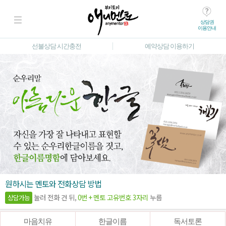
상담권
이용안내
선불상담 시간충전
예약상담 이용하기
원하시는 멘토와 전화상담 방법
눌러 전화 건 뒤,
0번 + 멘토 고유번호 3자리
누름
상담가능
마음치유
한글이름
독서토론