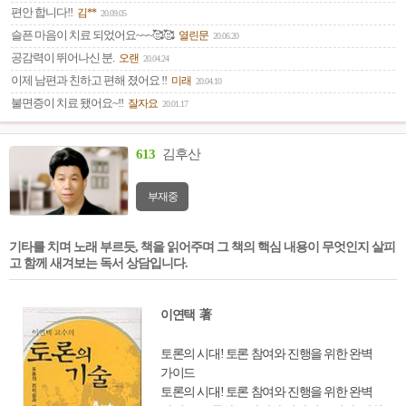
편안 합니다!!
김**
20.09.05
슬픈 마음이 치료 되었어요~~~🥰🥰
열린문
20.06.20
공감력이 뛰어나신 분.
오랜
20.04.24
이제 남편과 친하고 편해 졌어요 !!
미래
20.04.10
불면증이 치료 됐어요~!!
잘자요
20.01.17
613
김후산
부재중
기타를 치며 노래 부르듯, 책을 읽어주며 그 책의 핵심 내용이 무엇인지 살피
고 함께 새겨보는 독서 상담입니다.
이연택 著
토론의 시대! 토론 참여와 진행을 위한 완벽
가이드
토론의 시대! 토론 참여와 진행을 위한 완벽