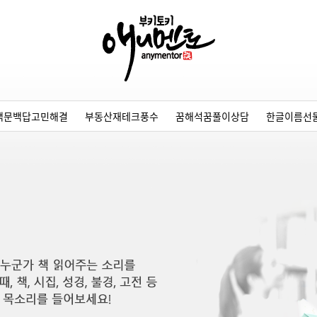
백문백답고민해결
부동산재테크풍수
꿈해석꿈풀이상담
한글이름선