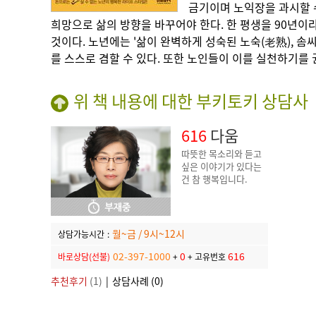
금기이며 노익장을 과시할 
희망으로 삶의 방향을 바꾸어야 한다. 한 평생을 90년이
것이다. 노년에는 '삶이 완벽하게 성숙된 노숙(老熟), 솜
를 스스로 겸할 수 있다. 또한 노인들이 이를 실천하기를
위 책 내용에 대한 부키토키 상담사
616
다움
따뜻한 목소리와 듣고
싶은 이야기가 있다는
건 참 행복입니다.
월~금 / 9시~12시
상담가능시간
:
02-397-1000
0
616
바로상담(선불)
+
+
고유번호
추천후기
(1)
|
상담사례 (0)