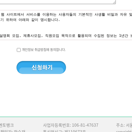
 웹 사이트에서 서비스를 이용하는 사용자들의 기본적인 사생활 비밀과 자유 및
기 위하여 아래와 같이 명시합니다.
 설명회 모집, 제휴사모집, 직원모집 목적으로 활용되며 수집된 정보는 1년간 
개인정보 취급방침에 동의합니다.
기업, 기관에 공개하지 않습니다. 다만 '갑'의 서비스를 이용함에 있어 타인
개인의 정보를 공개해야 한다고 판단될 경우에는 예외로 합니다.
체에 위탁하지 않습니다. 향후 그러한 필요가 생길 경우, 위탁 대상자와 위탁
에는 해당 정보를 지체없이 파기합니다. 파기절차 및 방법은 다음과 같습니다.
기타 관련 법령에 의한 정보보호 사유에 따라 일정 기간 저장된 후 파기됩니다
니다.
소각을 통하여 파기하고, 전자적 파일형태로 저장된 개인정보는 기록을 재생할
 멘토뱅크
사업자등록번호: 106-81-47637
주소: 서
책임자: 한승재
통신업신고: 제110673호
copyright