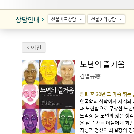
상담안내
keyboard_arrow_right
선불바로상담
선불예약상담
arrow_drop_down
arrow_drop_down
< 이전
노년의 즐거움
김열규著
은퇴 후 30년 그 가슴 뛰는
한국학의 석학이자 지식의 
과 노련함으로 무장한 노년
노익장 등 노년의 짧은 생각
운 삶을 사는 이들에게 희망
지성과 정신이 최절정의 경