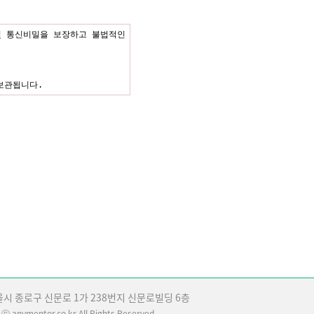
 통신비밀을 보장하고 불법적인 
보관됩니다.
에게 피해를 주거나 미풍양속을 
 업무 내용에 대해 고객님에게 
. 개인정보는 법률에 의한 경우
 수 없는 기술적 방법을 사용하
울시 종로구 신문로 1가 238번지 신문로빌딩 6층
ⓒ
anymentor.co.kr All Rights Reserved.