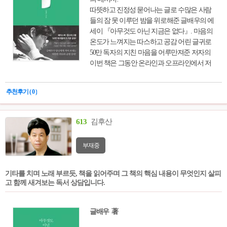
따뜻하고 진정성 묻어나는 글로 수많은 사람
들의 잠 못 이루던 밤을 위로해준 글배우의 에
세이 『아무것도 아닌 지금은 없다』. 마음의
온도가 느껴지는 따스하고 공감 어린 글귀로
50만 독자의 지친 마음을 어루만져준 저자의
이번 책은 그동안 온라인과 오프라인에서 저
자가 사람들과 소통하며 써 내려간 글을 모아
엮은 것이다. 담벼락에, 전봇대에 직접 써 붙
추천후기 ( 0 )
이고 찍어 올리며 힘들고 지쳐 있는 수많은 사
람들의 마음을 어루만져주었던 글들, 100회
이상의 강연에서 들려주었던 위로와 희망의
613
김후산
메시지들 가운데 뜨거운 반응을 끌어냈던 주
옥같은 글귀들을 담았다. 자존감, 진로와 꿈,
부재중
삶의 방향, 인간관계, 걱정과 고민을 줄이는
방법 등 평범하지만 그래서 더 많은 사람이 바
로 자기 자신의 이야기라 느낄 만한 내용으로
기타를 치며 노래 부르듯, 책을 읽어주며 그 책의 핵심 내용이 무엇인지 살피
가득 차 있다.
고 함께 새겨보는 독서 상담입니다.
글배우 著