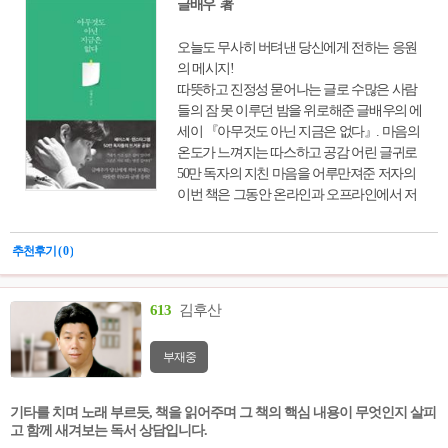
글배우 著
오늘도 무사히 버텨낸 당신에게 전하는 응원
의 메시지!
따뜻하고 진정성 묻어나는 글로 수많은 사람
들의 잠 못 이루던 밤을 위로해준 글배우의 에
세이 『아무것도 아닌 지금은 없다』. 마음의
온도가 느껴지는 따스하고 공감 어린 글귀로
50만 독자의 지친 마음을 어루만져준 저자의
이번 책은 그동안 온라인과 오프라인에서 저
자가 사람들과 소통하며 써 내려간 글을 모아
엮은 것이다. 담벼락에, 전봇대에 직접 써 붙
추천후기 ( 0 )
이고 찍어 올리며 힘들고 지쳐 있는 수많은 사
람들의 마음을 어루만져주었던 글들, 100회
이상의 강연에서 들려주었던 위로와 희망의
613
김후산
메시지들 가운데 뜨거운 반응을 끌어냈던 주
옥같은 글귀들을 담았다. 자존감, 진로와 꿈,
부재중
삶의 방향, 인간관계, 걱정과 고민을 줄이는
방법 등 평범하지만 그래서 더 많은 사람이 바
로 자기 자신의 이야기라 느낄 만한 내용으로
기타를 치며 노래 부르듯, 책을 읽어주며 그 책의 핵심 내용이 무엇인지 살피
가득 차 있다.
고 함께 새겨보는 독서 상담입니다.