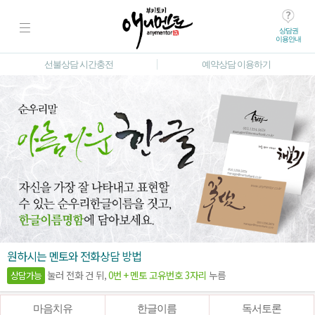
상담권
이용안내
선불상담 시간충전
예약상담 이용하기
원하시는 멘토와 전화상담 방법
눌러 전화 건 뒤,
0번 + 멘토 고유번호 3자리
누름
상담가능
마음치유
한글이름
독서토론