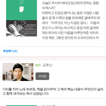
오늘도 무사히 버텨낸 당신에게 전하는 응원
의 메시지!
따뜻하고 진정성 묻어나는 글로 수많은 사람
들의 잠 못 이루던 밤을 위로해준 글배우의 에
세이 『아무것도 아닌 지금은 없다』. 마음의
온도가 느껴지는 따스하고 공감 어린 글귀로
50만 독자의 지친 마음을 어루만져준 저자의
이번 책은 그동안 온라인과 오프라인에서 저
자가 사람들과 소통하며 써 내려간 글을 모아
엮은 것이다. 담벼락에, 전봇대에 직접 써 붙
추천후기 ( 0 )
이고 찍어 올리며 힘들고 지쳐 있는 수많은 사
람들의 마음을 어루만져주었던 글들, 100회
이상의 강연에서 들려주었던 위로와 희망의
613
김후산
메시지들 가운데 뜨거운 반응을 끌어냈던 주
옥같은 글귀들을 담았다. 자존감, 진로와 꿈,
부재중
삶의 방향, 인간관계, 걱정과 고민을 줄이는
방법 등 평범하지만 그래서 더 많은 사람이 바
로 자기 자신의 이야기라 느낄 만한 내용으로
기타를 치며 노래 부르듯, 책을 읽어주며 그 책의 핵심 내용이 무엇인지 살피
가득 차 있다.
고 함께 새겨보는 독서 상담입니다.