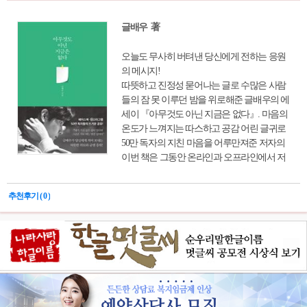
글배우 著
오늘도 무사히 버텨낸 당신에게 전하는 응원
의 메시지!
따뜻하고 진정성 묻어나는 글로 수많은 사람
들의 잠 못 이루던 밤을 위로해준 글배우의 에
세이 『아무것도 아닌 지금은 없다』. 마음의
온도가 느껴지는 따스하고 공감 어린 글귀로
50만 독자의 지친 마음을 어루만져준 저자의
이번 책은 그동안 온라인과 오프라인에서 저
자가 사람들과 소통하며 써 내려간 글을 모아
엮은 것이다. 담벼락에, 전봇대에 직접 써 붙
추천후기 ( 0 )
이고 찍어 올리며 힘들고 지쳐 있는 수많은 사
람들의 마음을 어루만져주었던 글들, 100회
이상의 강연에서 들려주었던 위로와 희망의
메시지들 가운데 뜨거운 반응을 끌어냈던 주
옥같은 글귀들을 담았다. 자존감, 진로와 꿈,
삶의 방향, 인간관계, 걱정과 고민을 줄이는
방법 등 평범하지만 그래서 더 많은 사람이 바
로 자기 자신의 이야기라 느낄 만한 내용으로