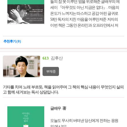
들의 잠 못 이루던 밤을 위로해준 글배우의 에
세이 『아무것도 아닌 지금은 없다』. 마음의
온도가 느껴지는 따스하고 공감 어린 글귀로
50만 독자의 지친 마음을 어루만져준 저자의
이번 책은 그동안 온라인과 오프라인에서 저
자가 사람들과 소통하며 써 내려간 글을 모아
엮은 것이다. 담벼락에, 전봇대에 직접 써 붙
추천후기 ( 0 )
이고 찍어 올리며 힘들고 지쳐 있는 수많은 사
람들의 마음을 어루만져주었던 글들, 100회
이상의 강연에서 들려주었던 위로와 희망의
613
김후산
메시지들 가운데 뜨거운 반응을 끌어냈던 주
옥같은 글귀들을 담았다. 자존감, 진로와 꿈,
부재중
삶의 방향, 인간관계, 걱정과 고민을 줄이는
방법 등 평범하지만 그래서 더 많은 사람이 바
로 자기 자신의 이야기라 느낄 만한 내용으로
기타를 치며 노래 부르듯, 책을 읽어주며 그 책의 핵심 내용이 무엇인지 살피
가득 차 있다.
고 함께 새겨보는 독서 상담입니다.
글배우 著
오늘도 무사히 버텨낸 당신에게 전하는 응원
의 메시지!