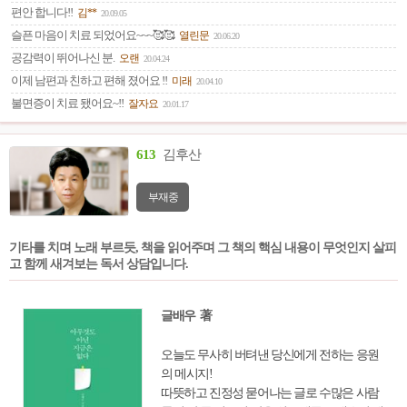
편안 합니다!!
김**
20.09.05
슬픈 마음이 치료 되었어요~~~🥰🥰
열린문
20.06.20
공감력이 뛰어나신 분.
오랜
20.04.24
이제 남편과 친하고 편해 졌어요 !!
미래
20.04.10
불면증이 치료 됐어요~!!
잘자요
20.01.17
613
김후산
부재중
기타를 치며 노래 부르듯, 책을 읽어주며 그 책의 핵심 내용이 무엇인지 살피
고 함께 새겨보는 독서 상담입니다.
글배우 著
오늘도 무사히 버텨낸 당신에게 전하는 응원
의 메시지!
따뜻하고 진정성 묻어나는 글로 수많은 사람